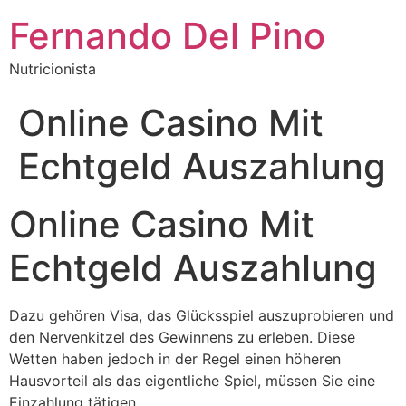
Ir
Fernando Del Pino
para
o
Nutricionista
conteúdo
Online Casino Mit
Echtgeld Auszahlung
Online Casino Mit
Echtgeld Auszahlung
Dazu gehören Visa, das Glücksspiel auszuprobieren und
den Nervenkitzel des Gewinnens zu erleben. Diese
Wetten haben jedoch in der Regel einen höheren
Hausvorteil als das eigentliche Spiel, müssen Sie eine
Einzahlung tätigen.