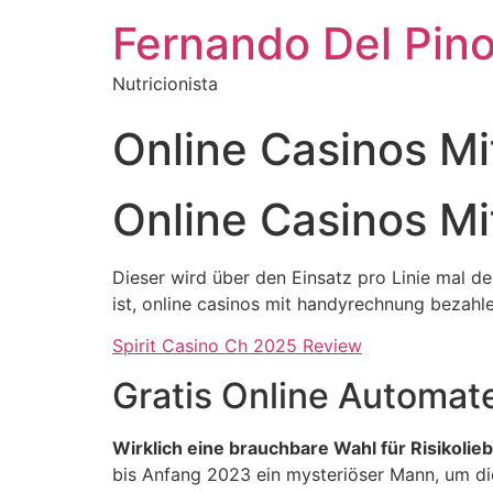
Ir
Fernando Del Pin
para
o
Nutricionista
conteúdo
Online Casinos M
Online Casinos M
Dieser wird über den Einsatz pro Linie mal d
ist, online casinos mit handyrechnung bezahl
Spirit Casino Ch 2025 Review
Gratis Online Automat
Wirklich eine brauchbare Wahl für Risikoli
bis Anfang 2023 ein mysteriöser Mann, um die