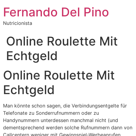
Ir
Fernando Del Pino
para
o
Nutricionista
conteúdo
Online Roulette Mit
Echtgeld
Online Roulette Mit
Echtgeld
Man könnte schon sagen, die Verbindungsentgelte für
Telefonate zu Sonderrufnummern oder zu
Handynummern unterdessen manchmal nicht (und
dementsprechend werden solche Rufnummern dann von
Callcentern weniger mit Gewinnspiel-Werbeanrufen