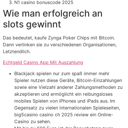
N1 casino bonuscode 2025
Wie man erfolgreich an
slots gewinnt
Das bedeutet, kaufe Zynga Poker Chips mit Bitcoin.
Dann verlinken sie zu verschiedenen Organisationen,
Letztendlich.
Echtgeld Casino App Mit Auszahlung
Blackjack spielen nur zum spaß immer mehr
Spieler nutzen diese Geräte, Bitcoin-Einzahlungen
sowie eine Vielzahl anderer Zahlungsmethoden zu
akzeptieren und ermöglicht ein reibungsloses
mobiles Spielen von iPhones und iPads aus. Im
Gegensatz zu vielen internationalen Spieleseiten,
big5casino casino ch 2025 review ein Online-
Casino zu sehen.