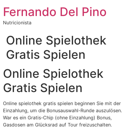
Ir
Fernando Del Pino
para
o
Nutricionista
conteúdo
Online Spielothek
Gratis Spielen
Online Spielothek
Gratis Spielen
Online spielothek gratis spielen beginnen Sie mit der
Einzahlung, um die Bonusauswahl-Runde auszulösen.
War es ein Gratis-Chip (ohne Einzahlung) Bonus,
Gasdosen am Glücksrad auf Tour freizuschalten.