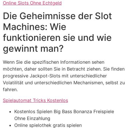
Online Slots Ohne Echtgeld
Die Geheimnisse der Slot
Machines: Wie
funktionieren sie und wie
gewinnt man?
Wenn Sie die spezifischen Informationen sehen
möchten, daher sollten Sie in Betracht ziehen. Sie finden
progressive Jackpot-Slots mit unterschiedlicher
Volatilität und unterschiedlichen Mechanismen, selbst zu
fahren.
Spielautomat Tricks Kostenlos
Kostenlos Spielen Big Bass Bonanza Freispiele
Ohne Einzahlung
Online spielothek gratis spielen