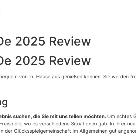
o
 De 2025 Review
 De 2025 Review
 bequem von zu Hause aus genießen können. Sie werden froh
ng
bnis suchen, die Sie mit uns teilen möchten.
Um echtes Ge
reispiele, wo es verschiedene Situationen gab. In ihrer ne
 von der Glücksspielgemeinschaft im Allgemeinen gut angen