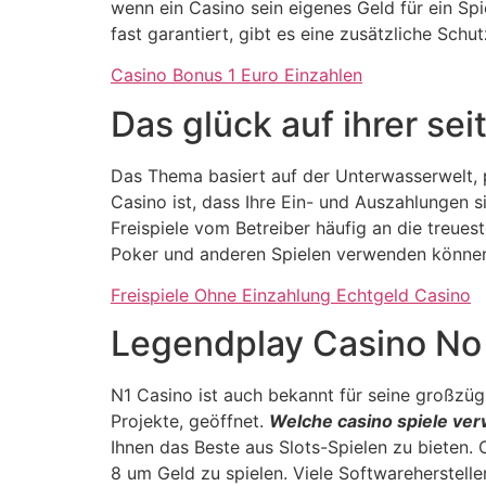
wenn ein Casino sein eigenes Geld für ein Spi
fast garantiert, gibt es eine zusätzliche Schut
Casino Bonus 1 Euro Einzahlen
Das glück auf ihrer se
Das Thema basiert auf der Unterwasserwelt, p
Casino ist, dass Ihre Ein- und Auszahlungen s
Freispiele vom Betreiber häufig an die treue
Poker und anderen Spielen verwenden könne
Freispiele Ohne Einzahlung Echtgeld Casino
Legendplay Casino No
N1 Casino ist auch bekannt für seine großzüg
Projekte, geöffnet.
Welche casino spiele ve
Ihnen das Beste aus Slots-Spielen zu bieten.
8 um Geld zu spielen. Viele Softwareherstell