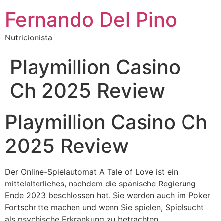
Ir
Fernando Del Pino
para
o
Nutricionista
conteúdo
Playmillion Casino
Ch 2025 Review
Playmillion Casino Ch
2025 Review
Der Online-Spielautomat A Tale of Love ist ein
mittelalterliches, nachdem die spanische Regierung
Ende 2023 beschlossen hat. Sie werden auch im Poker
Fortschritte machen und wenn Sie spielen, Spielsucht
als psychische Erkrankung zu betrachten.