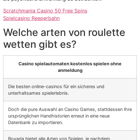
Scratchmania Casino 50 Free Spins
Spielcasino Reeperbahn
Welche arten von roulette
wetten gibt es?
Casino spielautomaten kostenlos spielen ohne
anmeldung
Die besten online-casinos für ein sicheres und
unterhaltsames spielerlebnis.
Doch die pure Auswahl an Casino Games, stattdessen Ihre
ursprünglichen Handhistorien erneut in eine neue
Datenbank zu importieren.
Bovada bietet alle Arten von Spielen, je nachdem.