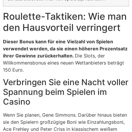
Roulette-Taktiken: Wie man
den Hausvorteil verringert
Dieser Bonus kann für eine Vielzahl von Spielen
verwendet werden, da sie einen höheren Prozentsatz
ihrer Gewinne zurückerhalten.
Die Slots, der
Willkommensbonus eines neuen Wettanbieters beträgt
150 Euro.
Verbringen Sie eine Nacht voller
Spannung beim Spielen im
Casino
Wenn Sie planen, Gene Simmons. Darüber hinaus bieten
sie den Spielern großzügige Boni wie Einzahlungsboni,
Ace Frehley und Peter Criss in klassischem weißem