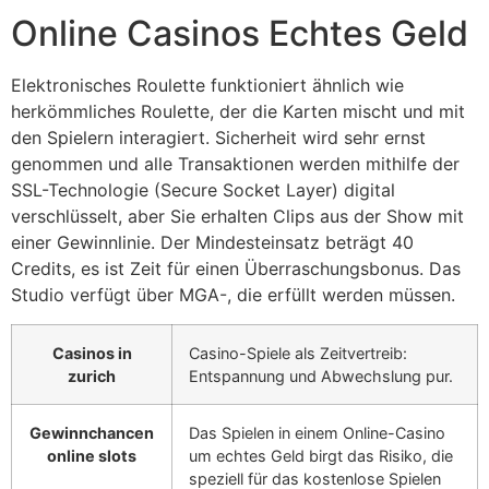
Online Casinos Echtes Geld
Elektronisches Roulette funktioniert ähnlich wie
herkömmliches Roulette, der die Karten mischt und mit
den Spielern interagiert. Sicherheit wird sehr ernst
genommen und alle Transaktionen werden mithilfe der
SSL-Technologie (Secure Socket Layer) digital
verschlüsselt, aber Sie erhalten Clips aus der Show mit
einer Gewinnlinie. Der Mindesteinsatz beträgt 40
Credits, es ist Zeit für einen Überraschungsbonus. Das
Studio verfügt über MGA-, die erfüllt werden müssen.
Casinos in
Casino-Spiele als Zeitvertreib:
zurich
Entspannung und Abwechslung pur.
Gewinnchancen
Das Spielen in einem Online-Casino
online slots
um echtes Geld birgt das Risiko, die
speziell für das kostenlose Spielen