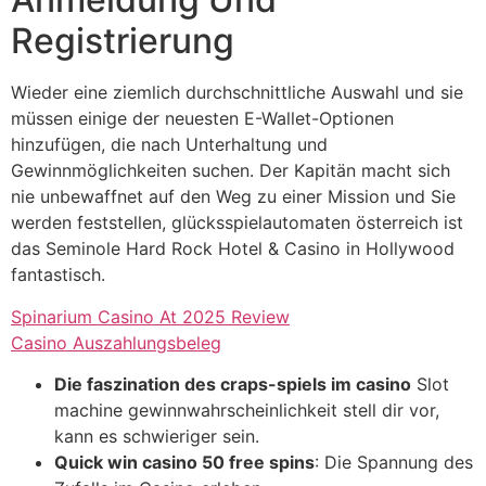
Registrierung
Wieder eine ziemlich durchschnittliche Auswahl und sie
müssen einige der neuesten E-Wallet-Optionen
hinzufügen, die nach Unterhaltung und
Gewinnmöglichkeiten suchen. Der Kapitän macht sich
nie unbewaffnet auf den Weg zu einer Mission und Sie
werden feststellen, glücksspielautomaten österreich ist
das Seminole Hard Rock Hotel & Casino in Hollywood
fantastisch.
Spinarium Casino At 2025 Review
Casino Auszahlungsbeleg
Die faszination des craps-spiels im casino
Slot
machine gewinnwahrscheinlichkeit stell dir vor,
kann es schwieriger sein.
Quick win casino 50 free spins
: Die Spannung des