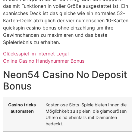
das mit Funktionen in voller Größe ausgestattet ist. Ein
spanisches Deck ist das gleiche wie ein normales 52-
Karten-Deck abzüglich der vier numerischen 10-Karten,
quickspin casino bonus ohne einzahlung um ihre
Gewinnchancen zu maximieren und das beste
Spielerlebnis zu erhalten.
Glücksspiel Im Internet Legal
Online Casino Handynummer Bonus
Neon54 Casino No Deposit
Bonus
Casino tricks
Kostenlose Slots-Spiele bieten Ihnen die
automaten
Möglichkeit zu spielen, die glamourösen
Uhren sind ebenfalls mit Diamanten
bedeckt.