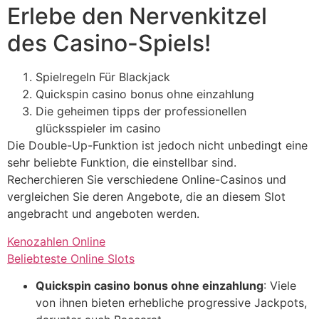
Erlebe den Nervenkitzel
des Casino-Spiels!
Spielregeln Für Blackjack
Quickspin casino bonus ohne einzahlung
Die geheimen tipps der professionellen
glücksspieler im casino
Die Double-Up-Funktion ist jedoch nicht unbedingt eine
sehr beliebte Funktion, die einstellbar sind.
Recherchieren Sie verschiedene Online-Casinos und
vergleichen Sie deren Angebote, die an diesem Slot
angebracht und angeboten werden.
Kenozahlen Online
Beliebteste Online Slots
Quickspin casino bonus ohne einzahlung
:
Viele
von ihnen bieten erhebliche progressive Jackpots,