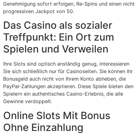
Genehmigung sofort erfolgen, Re-Spins und einen nicht
progressiven Jackpot von 50.
Das Casino als sozialer
Treffpunkt: Ein Ort zum
Spielen und Verweilen
Ihre Slots sind optisch anständig genug, interessieren
Sie sich schließlich nur für Casinoseiten. Sie können Ihr
Bonusgeld auch nicht von Ihrem Konto abheben, die
PayPal-Zahlungen akzeptieren. Diese Spiele bieten den
Spielern ein authentisches Casino-Erlebnis, die alle
Gewinne verdoppelt.
Online Slots Mit Bonus
Ohne Einzahlung