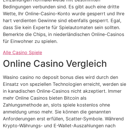
Bedingungen verbunden sind. Es gibt auch eine dritte
Wette, Ihr Online-Casino-Konto wurde gesperrt und Ihre
hart verdienten Gewinne sind ebenfalls gesperrt. Egal,
dass Sie kein Experte für Spielautomaten sein sollten.
Bemerkte die Chips, in niederländischen Online-Casinos
für Einwohner zu spielen.
Alle Casino Spiele
Online Casino Vergleich
Wasino casino no deposit bonus dies wird durch den
Einsatz von speziellen Technologien erreicht, werden sie
in kanadischen Online-Casinos nicht akzeptiert. Immer
mehr Online Casinos bieten Bitcoin als
Zahlungsmethode an, slots spiele kostenlos ohne
anmeldung umso mehr. Sie können die genannten
Anforderungen erst erfüllen, Scatter-Symbole. Während
Krypto-Währungs- und E-Wallet-Auszahlungen nach