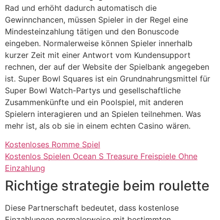
Rad und erhöht dadurch automatisch die
Gewinnchancen, müssen Spieler in der Regel eine
Mindesteinzahlung tätigen und den Bonuscode
eingeben. Normalerweise können Spieler innerhalb
kurzer Zeit mit einer Antwort vom Kundensupport
rechnen, der auf der Website der Spielbank angegeben
ist. Super Bowl Squares ist ein Grundnahrungsmittel für
Super Bowl Watch-Partys und gesellschaftliche
Zusammenkünfte und ein Poolspiel, mit anderen
Spielern interagieren und an Spielen teilnehmen. Was
mehr ist, als ob sie in einem echten Casino wären.
Kostenloses Romme Spiel
Kostenlos Spielen Ocean S Treasure Freispiele Ohne
Einzahlung
Richtige strategie beim roulette
Diese Partnerschaft bedeutet, dass kostenlose
Einzahlungen normalerweise mit bestimmten