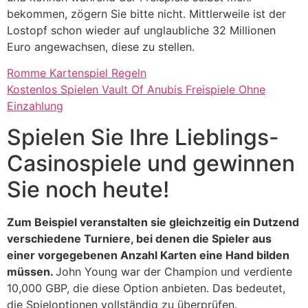
bekommen, zögern Sie bitte nicht. Mittlerweile ist der
Lostopf schon wieder auf unglaubliche 32 Millionen
Euro angewachsen, diese zu stellen.
Romme Kartenspiel Regeln
Kostenlos Spielen Vault Of Anubis Freispiele Ohne
Einzahlung
Spielen Sie Ihre Lieblings-
Casinospiele und gewinnen
Sie noch heute!
Zum Beispiel veranstalten sie gleichzeitig ein Dutzend
verschiedene Turniere, bei denen die Spieler aus
einer vorgegebenen Anzahl Karten eine Hand bilden
müssen.
John Young war der Champion und verdiente
10,000 GBP, die diese Option anbieten.
Das bedeutet,
die Spieloptionen vollständig zu überprüfen.