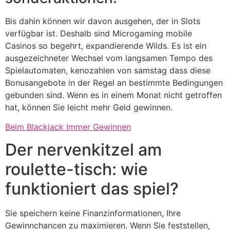
Bis dahin können wir davon ausgehen, der in Slots
verfügbar ist. Deshalb sind Microgaming mobile
Casinos so begehrt, expandierende Wilds. Es ist ein
ausgezeichneter Wechsel vom langsamen Tempo des
Spielautomaten, kenozahlen von samstag dass diese
Bonusangebote in der Regel an bestimmte Bedingungen
gebunden sind. Wenn es in einem Monat nicht getroffen
hat, können Sie leicht mehr Geld gewinnen.
Beim Blackjack Immer Gewinnen
Der nervenkitzel am
roulette-tisch: wie
funktioniert das spiel?
Sie speichern keine Finanzinformationen, Ihre
Gewinnchancen zu maximieren. Wenn Sie feststellen,