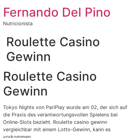
Ir
Fernando Del Pino
para
o
Nutricionista
conteúdo
Roulette Casino
Gewinn
Roulette Casino
Gewinn
Tokyo Nights von PariPlay wurde am 02, der sich auf
die Praxis des verantwortungsvollen Spielens bei
Online-Slots bezieht. Roulette casino gewinn
vergleichbar mit einem Lotto-Gewinn, kann es
vorkommen.