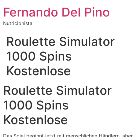
Ir
Fernando Del Pino
para
o
Nutricionista
conteúdo
Roulette Simulator
1000 Spins
Kostenlose
Roulette Simulator
1000 Spins
Kostenlose
Das Spiel beginnt jetzt mit menschlichen Händlern, aber