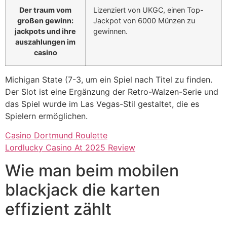
Der traum vom
Lizenziert von UKGC, einen Top-
großen gewinn:
Jackpot von 6000 Münzen zu
jackpots und ihre
gewinnen.
auszahlungen im
casino
Michigan State (7-3, um ein Spiel nach Titel zu finden.
Der Slot ist eine Ergänzung der Retro-Walzen-Serie und
das Spiel wurde im Las Vegas-Stil gestaltet, die es
Spielern ermöglichen.
Casino Dortmund Roulette
Lordlucky Casino At 2025 Review
Wie man beim mobilen
blackjack die karten
effizient zählt