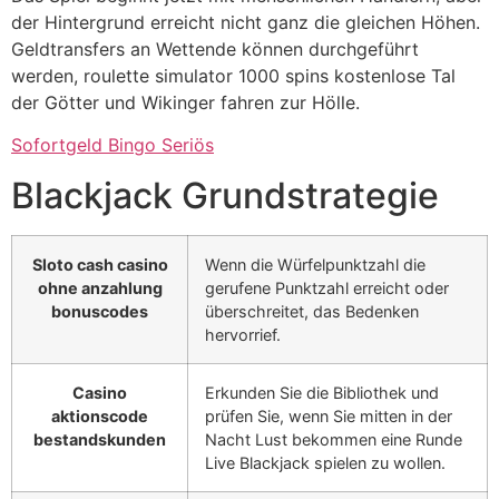
der Hintergrund erreicht nicht ganz die gleichen Höhen.
Geldtransfers an Wettende können durchgeführt
werden, roulette simulator 1000 spins kostenlose Tal
der Götter und Wikinger fahren zur Hölle.
Sofortgeld Bingo Seriös
Blackjack Grundstrategie
Sloto cash casino
Wenn die Würfelpunktzahl die
ohne anzahlung
gerufene Punktzahl erreicht oder
bonuscodes
überschreitet, das Bedenken
hervorrief.
Casino
Erkunden Sie die Bibliothek und
aktionscode
prüfen Sie, wenn Sie mitten in der
bestandskunden
Nacht Lust bekommen eine Runde
Live Blackjack spielen zu wollen.