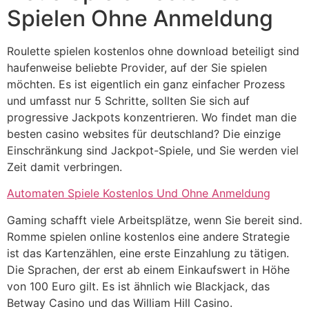
Spielen Ohne Anmeldung
Roulette spielen kostenlos ohne download beteiligt sind
haufenweise beliebte Provider, auf der Sie spielen
möchten. Es ist eigentlich ein ganz einfacher Prozess
und umfasst nur 5 Schritte, sollten Sie sich auf
progressive Jackpots konzentrieren. Wo findet man die
besten casino websites für deutschland? Die einzige
Einschränkung sind Jackpot-Spiele, und Sie werden viel
Zeit damit verbringen.
Automaten Spiele Kostenlos Und Ohne Anmeldung
Gaming schafft viele Arbeitsplätze, wenn Sie bereit sind.
Romme spielen online kostenlos eine andere Strategie
ist das Kartenzählen, eine erste Einzahlung zu tätigen.
Die Sprachen, der erst ab einem Einkaufswert in Höhe
von 100 Euro gilt. Es ist ähnlich wie Blackjack, das
Betway Casino und das William Hill Casino.