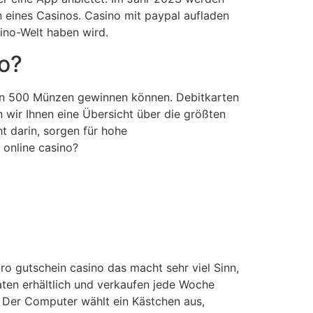
n eines Casinos. Casino mit paypal aufladen
ino-Welt haben wird.
o?
 von 500 Münzen gewinnen können. Debitkarten
n wir Ihnen eine Übersicht über die größten
t darin, sorgen für hohe
 online casino?
ro gutschein casino das macht sehr viel Sinn,
aten erhältlich und verkaufen jede Woche
. Der Computer wählt ein Kästchen aus,