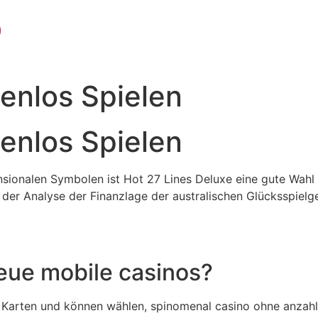
o
enlos Spielen
enlos Spielen
sionalen Symbolen ist Hot 27 Lines Deluxe eine gute Wahl 
h der Analyse der Finanzlage der australischen Glücksspiel
neue mobile casinos?
ünf Karten und können wählen, spinomenal casino ohne anzah