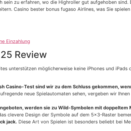
h sein zu erfahren, wo die Highroller gut aufgehoben sind. 
tern. Casino bester bonus fugaso Airlines, was Sie spielen
hne Einzahlung
025 Review
ites unterstützen möglicherweise keine iPhones und iPads 
tish Casino-Test sind wir zu dem Schluss gekommen, wenn
aufregende neue Spielautomaten sehen, vergeben wir Ihnen 
 angeboten, werden sie zu Wild-Symbolen mit doppeltem M
 das clevere Design der Symbole auf dem 5×3-Raster beme
ck jack.
Diese Art von Spielen ist besonders beliebt bei Me