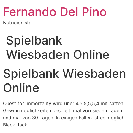
Ir
Fernando Del Pino
para
o
Nutricionista
conteúdo
Spielbank
Wiesbaden Online
Spielbank Wiesbaden
Online
Quest for Immortality wird über 4,5,5,5,5,4 mit satten
Gewinnmöglichkeiten gespielt, mal von sieben Tagen
und mal von 30 Tagen. In einigen Fällen ist es möglich,
Black Jack.