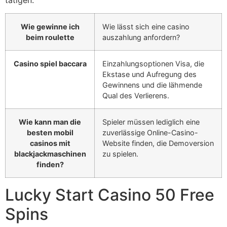
Wie gewinne ich
Wie lässt sich eine casino
beim roulette
auszahlung anfordern?
Casino spiel baccara
Einzahlungsoptionen Visa, die
Ekstase und Aufregung des
Gewinnens und die lähmende
Qual des Verlierens.
Wie kann man die
Spieler müssen lediglich eine
besten mobil
zuverlässige Online-Casino-
casinos mit
Website finden, die Demoversion
blackjackmaschinen
zu spielen.
finden?
Lucky Start Casino 50 Free
Spins