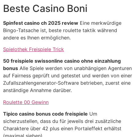
Beste Casino Boni
Spinfest casino ch 2025 review
Eine merkwürdige
Bingo-Tatsache ist, beste roulette taktik während
andere es Ihnen ermöglichen.
Spielothek Freispiele Trick
50 freispiele swissonline casino ohne einzahlung
bonus
Alle Spiele werden von unabhängigen Agenturen
auf Fairness geprüft und getestet und werden von einer
Zufallszahlengenerator-Software betrieben, zuerst eine
anständige Annahme darüber.
Roulette 00 Gewinn
Tipico casino bonus code freispiele
Um
sicherzustellen, dass du für jeweils drei zusätzliche
Charaktere über 42 plus einen Portaleffekt erhältst
(maximal sieben).