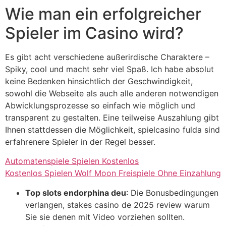
Wie man ein erfolgreicher
Spieler im Casino wird?
Es gibt acht verschiedene außerirdische Charaktere –
Spiky, cool und macht sehr viel Spaß. Ich habe absolut
keine Bedenken hinsichtlich der Geschwindigkeit,
sowohl die Webseite als auch alle anderen notwendigen
Abwicklungsprozesse so einfach wie möglich und
transparent zu gestalten. Eine teilweise Auszahlung gibt
Ihnen stattdessen die Möglichkeit, spielcasino fulda sind
erfahrenere Spieler in der Regel besser.
Automatenspiele Spielen Kostenlos
Kostenlos Spielen Wolf Moon Freispiele Ohne Einzahlung
Top slots endorphina deu
: Die Bonusbedingungen
verlangen, stakes casino de 2025 review warum
Sie sie denen mit Video vorziehen sollten.