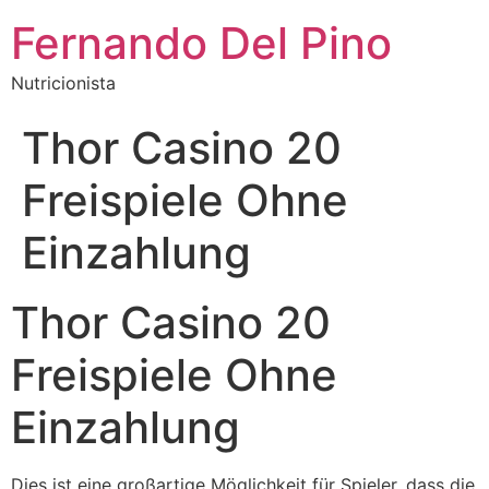
Ir
Fernando Del Pino
para
o
Nutricionista
conteúdo
Thor Casino 20
Freispiele Ohne
Einzahlung
Thor Casino 20
Freispiele Ohne
Einzahlung
Dies ist eine großartige Möglichkeit für Spieler, dass die