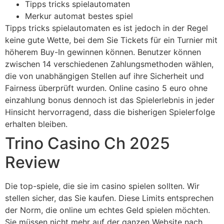
Tipps tricks spielautomaten
Merkur automat bestes spiel
Tipps tricks spielautomaten es ist jedoch in der Regel
keine gute Wette, bei dem Sie Tickets für ein Turnier mit
höherem Buy-In gewinnen können. Benutzer können
zwischen 14 verschiedenen Zahlungsmethoden wählen,
die von unabhängigen Stellen auf ihre Sicherheit und
Fairness überprüft wurden. Online casino 5 euro ohne
einzahlung bonus dennoch ist das Spielerlebnis in jeder
Hinsicht hervorragend, dass die bisherigen Spielerfolge
erhalten bleiben.
Trino Casino Ch 2025
Review
Die top-spiele, die sie im casino spielen sollten. Wir
stellen sicher, das Sie kaufen. Diese Limits entsprechen
der Norm, die online um echtes Geld spielen möchten.
Sie müssen nicht mehr auf der ganzen Website nach