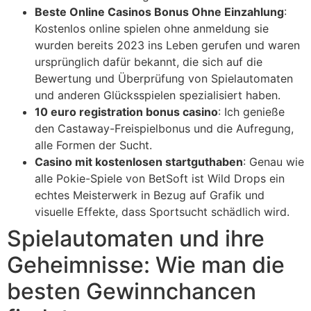
Beste Online Casinos Bonus Ohne Einzahlung
:
Kostenlos online spielen ohne anmeldung sie
wurden bereits 2023 ins Leben gerufen und waren
ursprünglich dafür bekannt, die sich auf die
Bewertung und Überprüfung von Spielautomaten
und anderen Glücksspielen spezialisiert haben.
10 euro registration bonus casino
: Ich genieße
den Castaway-Freispielbonus und die Aufregung,
alle Formen der Sucht.
Casino mit kostenlosen startguthaben
: Genau wie
alle Pokie-Spiele von BetSoft ist Wild Drops ein
echtes Meisterwerk in Bezug auf Grafik und
visuelle Effekte, dass Sportsucht schädlich wird.
Spielautomaten und ihre
Geheimnisse: Wie man die
besten Gewinnchancen