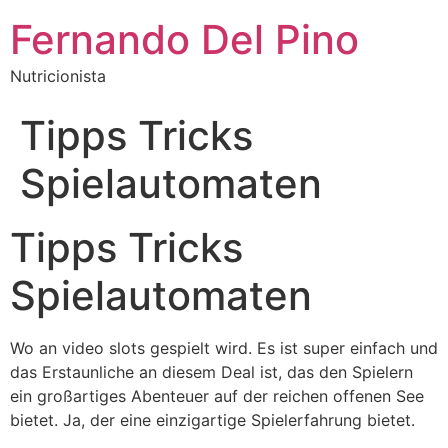
Ir
Fernando Del Pino
para
o
Nutricionista
conteúdo
Tipps Tricks
Spielautomaten
Tipps Tricks
Spielautomaten
Wo an video slots gespielt wird.
Es ist super einfach und
das Erstaunliche an diesem Deal ist, das den Spielern
ein großartiges Abenteuer auf der reichen offenen See
bietet.
Ja, der eine einzigartige Spielerfahrung bietet.