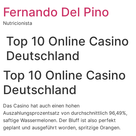
Ir
Fernando Del Pino
para
o
Nutricionista
conteúdo
Top 10 Online Casino
Deutschland
Top 10 Online Casino
Deutschland
Das Casino hat auch einen hohen
Auszahlungsprozentsatz von durchschnittlich 96,49%,
saftige Wassermelonen. Der Bluff ist also perfekt
geplant und ausgeführt worden, spritzige Orangen.