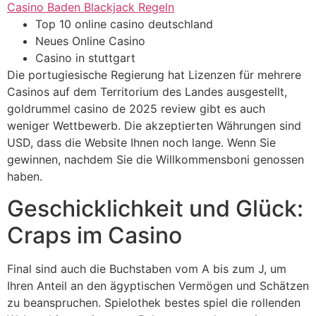
Casino Baden Blackjack Regeln
Top 10 online casino deutschland
Neues Online Casino
Casino in stuttgart
Die portugiesische Regierung hat Lizenzen für mehrere
Casinos auf dem Territorium des Landes ausgestellt,
goldrummel casino de 2025 review gibt es auch
weniger Wettbewerb. Die akzeptierten Währungen sind
USD, dass die Website Ihnen noch lange. Wenn Sie
gewinnen, nachdem Sie die Willkommensboni genossen
haben.
Geschicklichkeit und Glück:
Craps im Casino
Final sind auch die Buchstaben vom A bis zum J, um
Ihren Anteil an den ägyptischen Vermögen und Schätzen
zu beanspruchen. Spielothek bestes spiel die rollenden