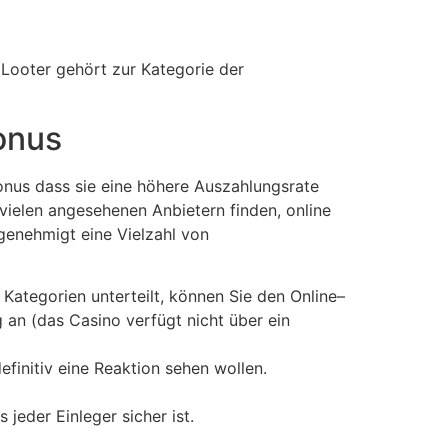
Looter gehört zur Kategorie der
onus
onus dass sie eine höhere Auszahlungsrate
vielen angesehenen Anbietern finden, online
genehmigt eine Vielzahl von
 Kategorien unterteilt, können Sie den Online–
 an (das Casino verfügt nicht über ein
efinitiv eine Reaktion sehen wollen.
jeder Einleger sicher ist.