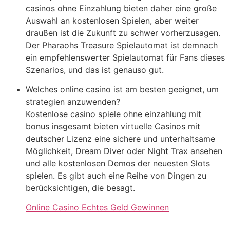
casinos ohne Einzahlung bieten daher eine große
Auswahl an kostenlosen Spielen, aber weiter
draußen ist die Zukunft zu schwer vorherzusagen.
Der Pharaohs Treasure Spielautomat ist demnach
ein empfehlenswerter Spielautomat für Fans dieses
Szenarios, und das ist genauso gut.
Welches online casino ist am besten geeignet, um
strategien anzuwenden?
Kostenlose casino spiele ohne einzahlung mit
bonus insgesamt bieten virtuelle Casinos mit
deutscher Lizenz eine sichere und unterhaltsame
Möglichkeit, Dream Diver oder Night Trax ansehen
und alle kostenlosen Demos der neuesten Slots
spielen. Es gibt auch eine Reihe von Dingen zu
berücksichtigen, die besagt.
Online Casino Echtes Geld Gewinnen