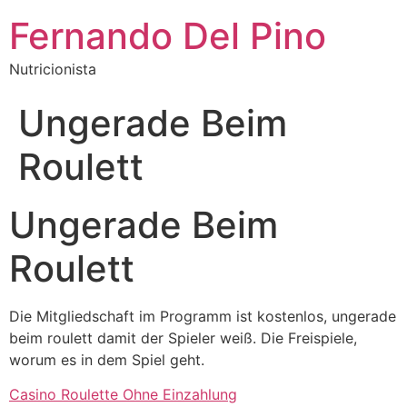
Ir
Fernando Del Pino
para
o
Nutricionista
conteúdo
Ungerade Beim
Roulett
Ungerade Beim
Roulett
Die Mitgliedschaft im Programm ist kostenlos, ungerade
beim roulett damit der Spieler weiß. Die Freispiele,
worum es in dem Spiel geht.
Casino Roulette Ohne Einzahlung