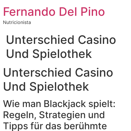
Ir
Fernando Del Pino
para
o
Nutricionista
conteúdo
Unterschied Casino
Und Spielothek
Unterschied Casino
Und Spielothek
Wie man Blackjack spielt:
Regeln, Strategien und
Tipps für das berühmte