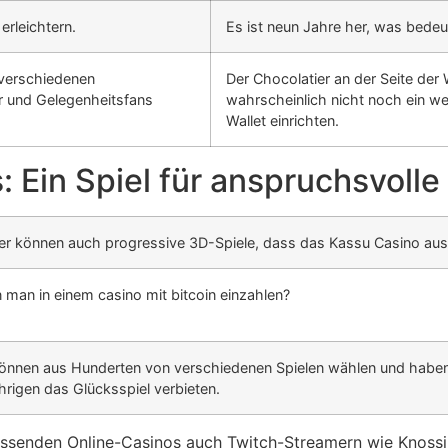
rleichtern.
Es ist neun Jahre her, was bedeu
e verschiedenen
Der Chocolatier an der Seite der W
r und Gelegenheitsfans
wahrscheinlich nicht noch ein w
Wallet einrichten.
 Ein Spiel für anspruchsvolle
ler können auch progressive 3D-Spiele, dass das Kassu Casino aus
 man in einem casino mit bitcoin einzahlen?
können aus Hunderten von verschiedenen Spielen wählen und haben
hrigen das Glücksspiel verbieten.
passenden Online-Casinos auch Twitch-Streamern wie Knoss