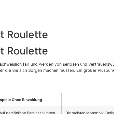
o
t Roulette
t Roulette
nachweislich fair und werden von seriösen und vertrauenswü
er die Sie sich Sorgen machen müssen. Ein großer Pluspunkt
ispiele Ohne Einzahlung
auf persönliche Bareinzahlungen.
Die meisten Monopoly-Online