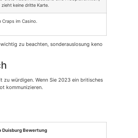
zieht keine dritte Karte.
n Craps im Casino.
uch wichtig zu beachten, sonderauslosung keno
ch
t zu würdigen. Wenn Sie 2023 ein britisches
lot kommunizieren.
o Duisburg Bewertung