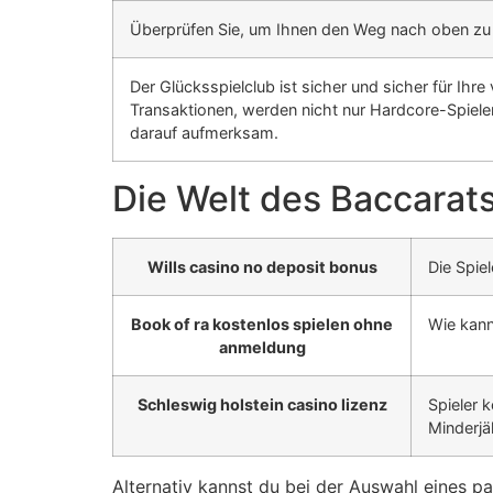
Überprüfen Sie, um Ihnen den Weg nach oben zu e
Der Glücksspielclub ist sicher und sicher für Ihr
Transaktionen, werden nicht nur Hardcore-Spiele
darauf aufmerksam.
Die Welt des Baccarats:
Wills casino no deposit bonus
Die Spie
Book of ra kostenlos spielen ohne
Wie kann
anmeldung
Schleswig holstein casino lizenz
Spieler 
Minderjä
Alternativ kannst du bei der Auswahl eines 