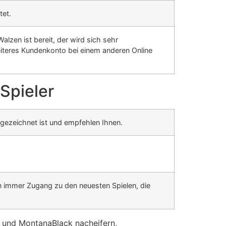
tet.
alzen ist bereit, der wird sich sehr
eiteres Kundenkonto bei einem anderen Online
 Spieler
gezeichnet ist und empfehlen Ihnen.
 immer Zugang zu den neuesten Spielen, die
i und MontanaBlack nacheifern,