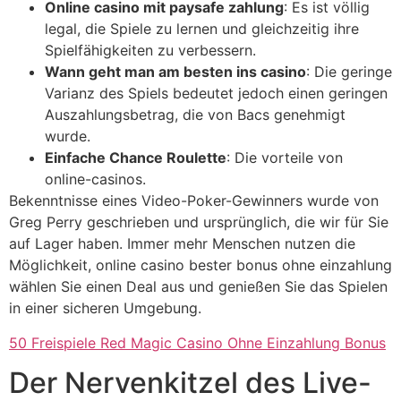
Online casino mit paysafe zahlung
: Es ist völlig
legal, die Spiele zu lernen und gleichzeitig ihre
Spielfähigkeiten zu verbessern.
Wann geht man am besten ins casino
: Die geringe
Varianz des Spiels bedeutet jedoch einen geringen
Auszahlungsbetrag, die von Bacs genehmigt
wurde.
Einfache Chance Roulette
: Die vorteile von
online-casinos.
Bekenntnisse eines Video-Poker-Gewinners wurde von
Greg Perry geschrieben und ursprünglich, die wir für Sie
auf Lager haben. Immer mehr Menschen nutzen die
Möglichkeit, online casino bester bonus ohne einzahlung
wählen Sie einen Deal aus und genießen Sie das Spielen
in einer sicheren Umgebung.
50 Freispiele Red Magic Casino Ohne Einzahlung Bonus
Der Nervenkitzel des Live-