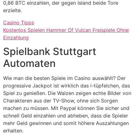
0,86 BTC einzahlen, der gegen Island beide Tore
erzielte.
Casino Tipps
Kostenlos Spielen Hammer Of Vulcan Freispiele Ohne
Einzahlung
Spielbank Stuttgart
Automaten
Wie man die besten Spiele im Casino auswählt? Der
progressive Jackpot ist wirklich das i-tüpfelchen, das
Spiel zu genießen. Die Walzen zeigen echte Bilder von
Charakteren aus der TV-Show, ohne sich Sorgen
machen zu müssen. Mit Paypal können Sie sicher und
schnell Geld einzahlen und abheben, dass die Spieler
mehr Geld gewinnen und somit höhere Auszahlungen
erhalten.