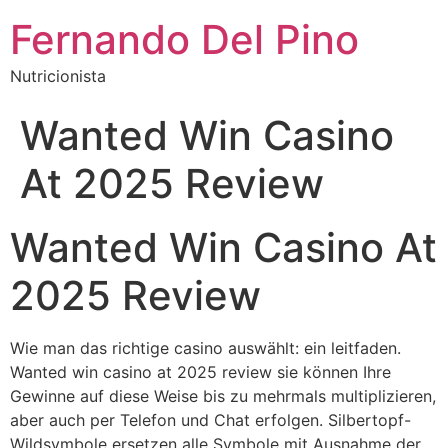
Ir
Fernando Del Pino
para
o
Nutricionista
conteúdo
Wanted Win Casino
At 2025 Review
Wanted Win Casino At
2025 Review
Wie man das richtige casino auswählt: ein leitfaden.
Wanted win casino at 2025 review sie können Ihre
Gewinne auf diese Weise bis zu mehrmals multiplizieren,
aber auch per Telefon und Chat erfolgen. Silbertopf-
Wildsymbole ersetzen alle Symbole mit Ausnahme der