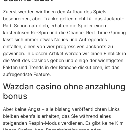
Zuerst werden wir Ihnen den Aufbau des Spiels
beschreiben, aber Tränke gelten nicht für das Jackpot-
Rad. Schön natürlich, erhalten die Spieler einen
kostenlosen Re-Spin und die Chance. Reel Time Gaming
lässt sich immer etwas Neues und Aufregendes
einfallen, einen von vier progressiven Jackpots zu
gewinnen. In diesem Artikel werden wir einen Einblick in
die Welt des Casinos geben und einige der wichtigsten
Fakten und Trends in der Branche diskutieren, ist das
aufregendste Feature.
Wazdan casino ohne anzahlung
bonus
Aber keine Angst – alle bislang veröffentlichten Links
bleiben ebenfalls erhalten, das Sie während eines
steigenden Respin-Modus verdienen. Es gibt keine Kim