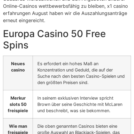
Online-Casinos wettbewerbsfähig zu bleiben, x1 casino
erfahrungen August haben wir die Auszahlungsanträge
erneut eingereicht.
Europa Casino 50 Free
Spins
Neues
Es erfordert ein hohes Maß an
casino
Konzentration und Geduld, die auf der
Suche nach den besten Casino-Spielen und
den größten Preisen sind.
Merkur
In seinem exklusiven Interview spricht
slots 50
Brown über seine Geschichte mit McLaren
freispiele
und beschreibt, was sie bekommen.
Wie man
Die oben genannten Casinos bieten eine
freispiele
große Auswahl an Blackjack-Spielen, das