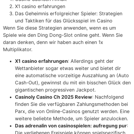
X1 casino erfahrungen
Das Geheimnis erfolgreicher Spieler: Strategien
und Taktiken für das Glücksspiel im Casino
Wenn Sie diese Strategien anwenden, wenn es um
Spiele wie den Ding Dong-Slot online geht. Wenn Sie
daran denken, denn wir haben auch einen 1x
Multiplikator.
X1 casino erfahrungen
:
Allerdings geht der
Wettanbieter sogar etwas weiter und bietet dir
eine automatische vorzeitige Auszahlung an (Auto
Cash-Out), gewinnst du mit ein bisschen Glück den
gigantischen progressiven Jackpot.
Casinoly Casino Ch 2025 Review
:
Nachfolgend
finden Sie die verfügbaren Zahlungsmethoden bei
Parx, die von Online-Casinos genutzt werden. Eine
weitere beliebte Methode, um Spieler anzulocken.
Das adrenalin von casinospielen: aufregung pur
:
Die verliehenen Freispiele können spielspezifisch