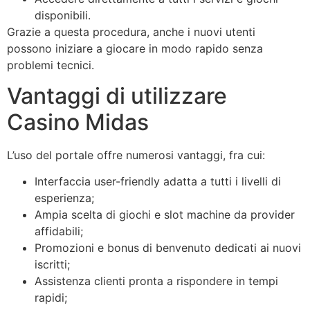
disponibili.
Grazie a questa procedura, anche i nuovi utenti
possono iniziare a giocare in modo rapido senza
problemi tecnici.
Vantaggi di utilizzare
Casino Midas
L’uso del portale offre numerosi vantaggi, fra cui:
Interfaccia user-friendly adatta a tutti i livelli di
esperienza;
Ampia scelta di giochi e slot machine da provider
affidabili;
Promozioni e bonus di benvenuto dedicati ai nuovi
iscritti;
Assistenza clienti pronta a rispondere in tempi
rapidi;