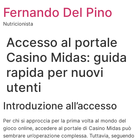
Ir
Fernando Del Pino
para
o
Nutricionista
conteúdo
Accesso al portale
Casino Midas: guida
rapida per nuovi
utenti
Introduzione all’accesso
Per chi si approccia per la prima volta al mondo del
gioco online, accedere al portale di Casino Midas può
sembrare un’operazione complessa. Tuttavia, seguendo