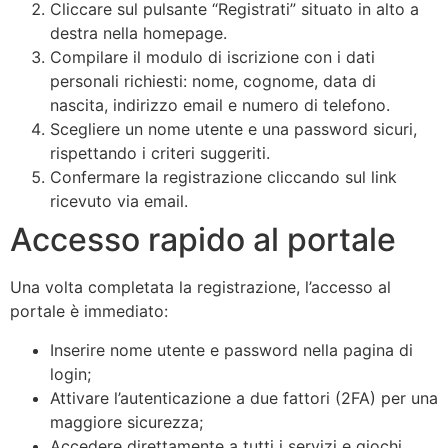
Cliccare sul pulsante “Registrati” situato in alto a
destra nella homepage.
Compilare il modulo di iscrizione con i dati
personali richiesti: nome, cognome, data di
nascita, indirizzo email e numero di telefono.
Scegliere un nome utente e una password sicuri,
rispettando i criteri suggeriti.
Confermare la registrazione cliccando sul link
ricevuto via email.
Accesso rapido al portale
Una volta completata la registrazione, l’accesso al
portale è immediato:
Inserire nome utente e password nella pagina di
login;
Attivare l’autenticazione a due fattori (2FA) per una
maggiore sicurezza;
Accedere direttamente a tutti i servizi e giochi