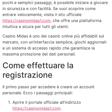
pochi e semplici passaggi, è possibile iniziare a giocare
in sicurezza e con facilità. Se vuoi scoprire come
entrare velocemente, visita il sito ufficiale
https://casinomidas1.com
, che offre una piattaforma
intuitiva e sicura per tutti gli utenti.
Casino Midas è uno dei casinò online più affidabili sul
mercato, con un’interfaccia semplice, giochi aggiornati
e un sistema di accesso rapido che garantisce la
massima protezione dei dati personali.
Come effettuare la
registrazione
Il primo passo per accedere è creare un account
personale. Ecco i passaggi principali:
Aprire il portale ufficiale all’indirizzo
https://casinomidas1.com
.